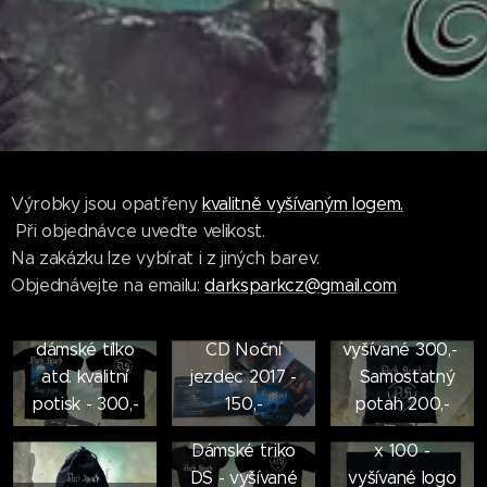
Výrobky jsou opatřeny
kvalitně vyšívaným logem.
Při objednávce uveďte velikost.
Na zakázku lze vybírat i z jiných barev.
Objednávejte na emailu:
darksparkcz@gmail.com
Polštář s
Triko, pánské a
výplní -
dámské tílko
CD Noční
vyšívané 300,-
atd. kvalitní
jezdec 2017 -
Samostatný
potisk - 300,-
150,-
potah 200,-
Osuška DS 50
Dámské triko
x 100 -
DS - vyšívané
vyšívané logo