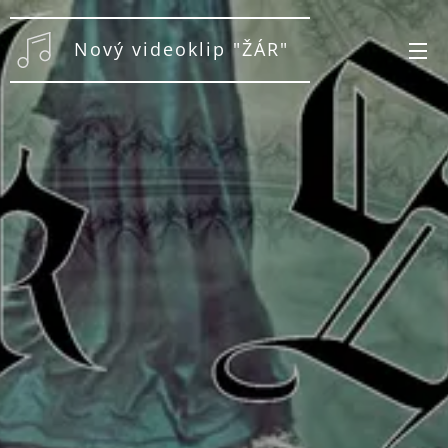
Nový videoklip "ŽÁR"
na YT