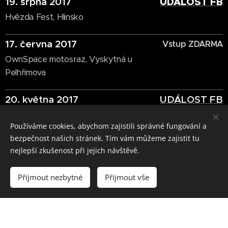
19. srpna 2017
UDÁLOST FB
Hvězda Fest, Hlinsko
17. června 2017
Vstup ZDARMA
OwnSpace motosraz, Vyskytná u
Pelhřimova
20. května 2017
UDÁLOST FB
Moto žehnání Pelhřimov, RS Kletečná u
Používáme cookies, abychom zajistili správné fungování a
Humpolce Dark Spark + Marabu +
bezpečnost našich stránek. Tím vám můžeme zajistit tu
Pop killers
nejlepší zkušenost při jejich návštěvě.
15. dubna 2017
UDÁLOST FB
Přijmout nezbytné
Přijmout vše
Hudební klub Béčko, Třebíč
Vytvořit stránky
Vytvořte si webové stránky zdarma!
29. prosince 2016
UDÁLOST FB
Klub Béčko, Třebíč