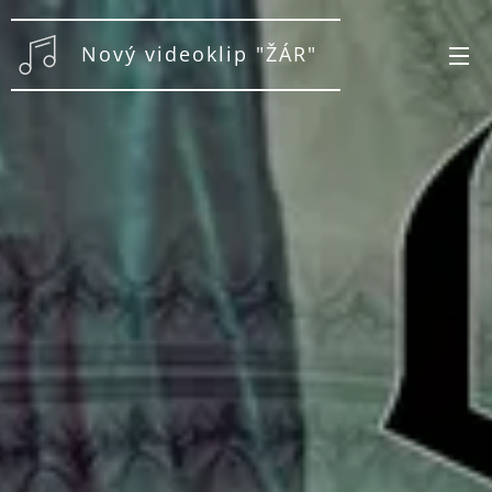
Nový videoklip "ŽÁR"
na YT